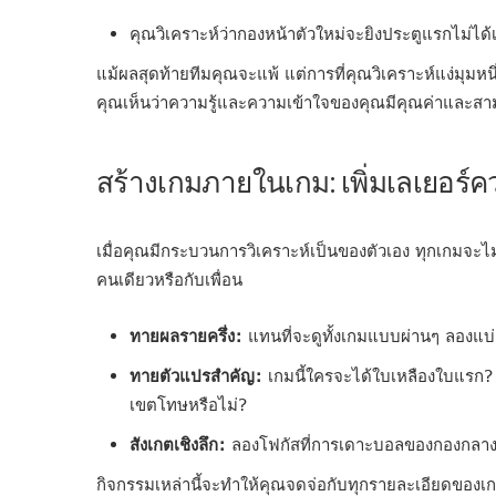
คุณวิเคราะห์ว่ากองหน้าตัวใหม่จะยิงประตูแรกไม่ได้เ
แม้ผลสุดท้ายทีมคุณจะแพ้ แต่การที่คุณวิเคราะห์แง่มุมหน
คุณเห็นว่าความรู้และความเข้าใจของคุณมีคุณค่าและสา
สร้างเกมภายในเกม: เพิ่มเลเยอร์ค
เมื่อคุณมีกระบวนการวิเคราะห์เป็นของตัวเอง ทุกเกมจะไม
คนเดียวหรือกับเพื่อน
ทายผลรายครึ่ง:
แทนที่จะดูทั้งเกมแบบผ่านๆ ลองแบ
ทายตัวแปรสำคัญ:
เกมนี้ใครจะได้ใบเหลืองใบแรก? 
เขตโทษหรือไม่?
สังเกตเชิงลึก:
ลองโฟกัสที่การเดาะบอลของกองกลางตัวห
กิจกรรมเหล่านี้จะทำให้คุณจดจ่อกับทุกรายละเอียดของเกม