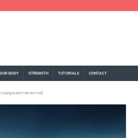
OUR BODY
STRENGTH
TUTORIALS
CONTACT
ความสนุกแห่งการคาดการณ์